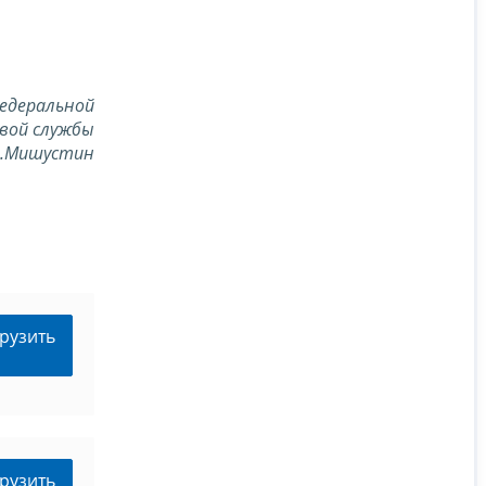
едеральной
вой службы
В.Мишустин
рузить
рузить