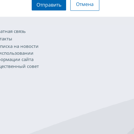
Отмена
Отправить
атная связь
такты
писка на новости
использовании
ормации сайта
ественный совет