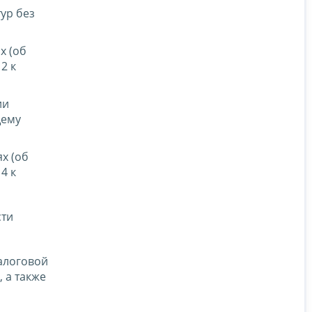
ур без
х (об
2 к
ии
щему
х (об
4 к
сти
алоговой
 а также