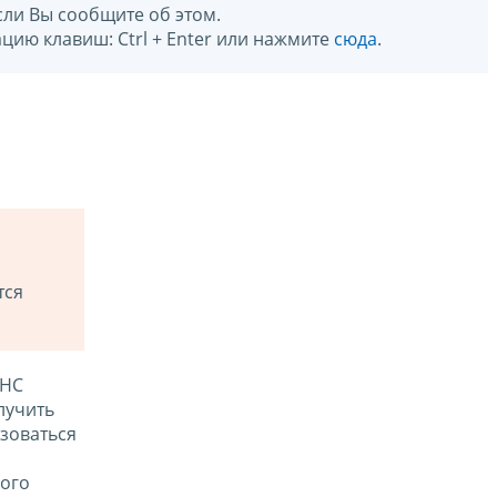
сли Вы сообщите об этом.
цию клавиш: Ctrl + Enter или нажмите
сюда
.
тся
ФНС
лучить
зоваться
ого