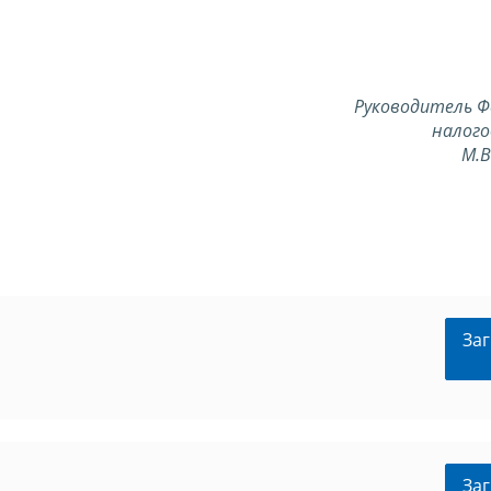
Руководитель Ф
налого
М.
Заг
Заг