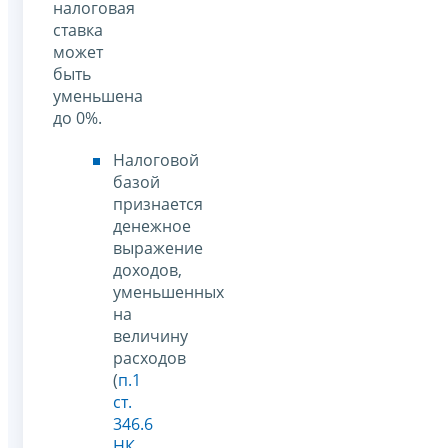
налоговая
ставка
может
быть
уменьшена
до 0%.
Налоговой
базой
признается
денежное
выражение
доходов,
уменьшенных
на
величину
расходов
(
п.1
ст.
346.6
НК