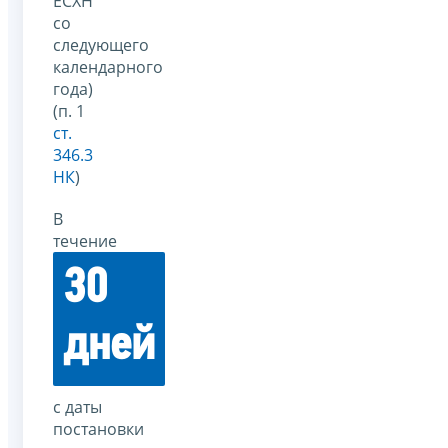
ЕСХН
со
следующего
календарного
года)
(п. 1
ст.
346.3
НК
)
В
течение
30
дней
с даты
постановки