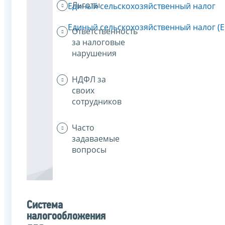
Льготы
Единый сельскохозяйственный налог
Единый сельскохозяйственный налог (
Ответственность
за налоговые
нарушения
НДФЛ за
своих
сотрудников
Часто
задаваемые
вопросы
Система
налогообложения