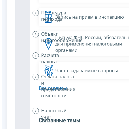
Процедура
Запись на прием в инспекцию
перехода
Объект
Письма ФНС России, обязатель
налогообложения
для применения налоговыми
органами
Расчета
налога
Часто задаваемые вопросы
Оплата налога
и
Все сервисы
представление
отчётности
Налоговый
учет
Связанные темы