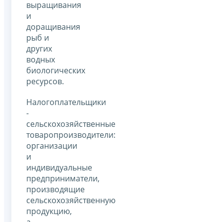
выращивания
и
доращивания
рыб и
других
водных
биологических
ресурсов.
Налогоплательщики
-
сельскохозяйственные
товаропроизводители:
организации
и
индивидуальные
предприниматели,
производящие
сельскохозяйственную
продукцию,
а