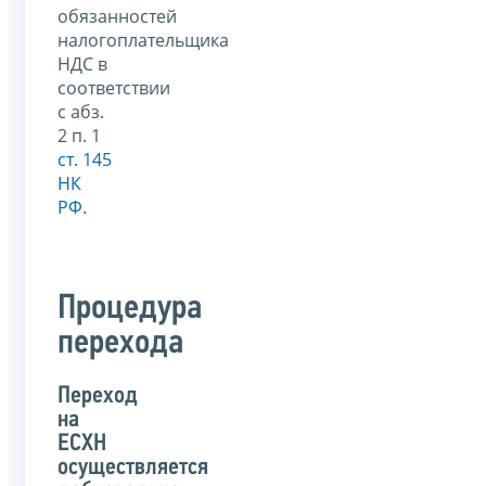
обязанностей
налогоплательщика
НДС в
соответствии
с абз.
2 п. 1
ст. 145
НК
РФ
.
Процедура
перехода
Переход
на
ЕСХН
осуществляется