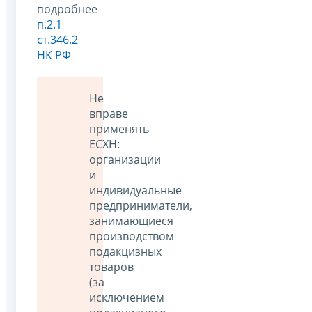
подробнее
п.2.1
ст.346.2
НК РФ
Не
вправе
применять
ЕСХН:
организации
и
индивидуальные
предприниматели,
занимающиеся
производством
подакцизных
товаров
(за
исключением