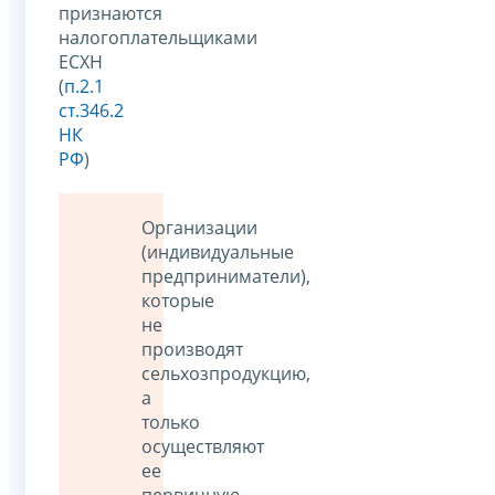
признаются
налогоплательщиками
ЕСХН
(
п.2.1
ст.346.2
НК
РФ
)
Организации
(индивидуальные
предприниматели),
которые
не
производят
сельхозпродукцию,
а
только
осуществляют
ее
первичную