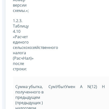
версии
схемы.»;
1.2.3.
Таблицу
4.10
«Расчет
единого
сельскохозяйственного
налога
(РасчНал)»
после
строки:
Сумма убытка,
СумУбытУмен
A
N(12)
Н
полученного в
предыдущем
(предыдущих )
налоговом