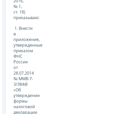
2016,
№ 1,
ст. 18)
приказываю:
1. Внести
в
приложения,
утвержденные
приказом
ФНС
России
от
28.07.2014
№ ММВ-7-
3/384@
«Об
утверждении
формы
налоговой
декларации