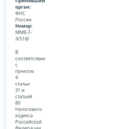
Принявший
орган:
ФНС
России
Номер:
ММВ-7-
3/51@
В
соответствии
с
пунктом
4
статьи
31 и
статьей
80
Налогового
кодекса
Российской
Федерации