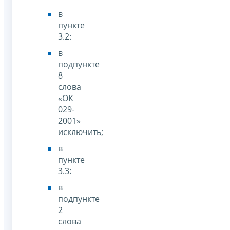
в
пункте
3.2:
в
подпункте
8
слова
«ОК
029-
2001»
исключить;
в
пункте
3.3:
в
подпункте
2
слова