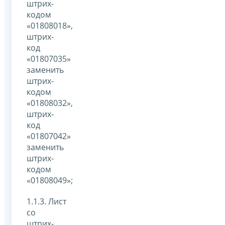
штрих-
кодом
«01808018»,
штрих-
код
«01807035»
заменить
штрих-
кодом
«01808032»,
штрих-
код
«01807042»
заменить
штрих-
кодом
«01808049»;
1.1.3. Лист
со
штрих-