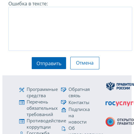
Ошибка в тексте:
Отмена
Отправить
Программные
Обратная
средства
связь
Перечень
Контакты
обязательных
Подписка
требований
на
Противодействие
новости
коррупции
Об
Госслужба