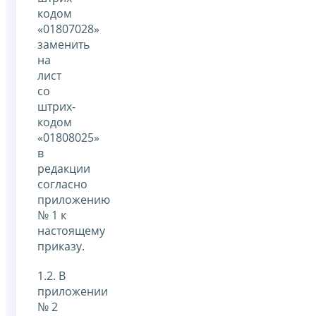
кодом
«01807028»
заменить
на
лист
со
штрих-
кодом
«01808025»
в
редакции
согласно
приложению
№ 1 к
настоящему
приказу.
1.2. В
приложении
№ 2