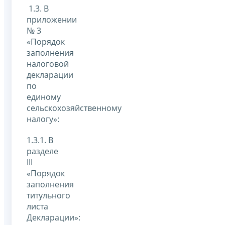
1.3. В
приложении
№ 3
«Порядок
заполнения
налоговой
декларации
по
единому
сельскохозяйственному
налогу»:
1.3.1. В
разделе
III
«Порядок
заполнения
титульного
листа
Декларации»: