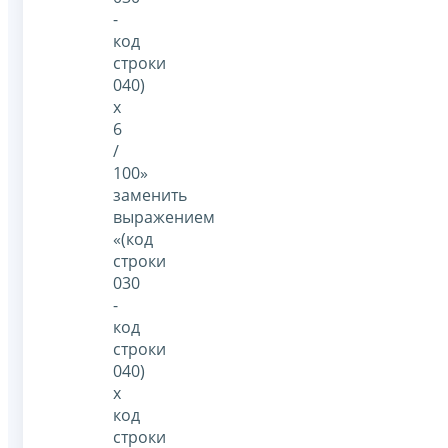
-
код
строки
040)
x
6
/
100»
заменить
выражением
«(код
строки
030
-
код
строки
040)
x
код
строки