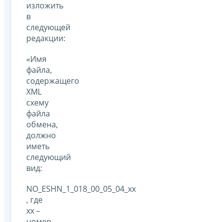
изложить
в
следующей
редакции:
«Имя
файла,
содержащего
XML
схему
файла
обмена,
должно
иметь
следующий
вид:
NO_ESHN_1_018_00_05_04_xx
, где
хх –
номер