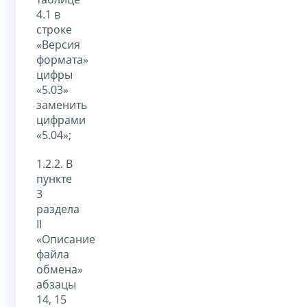
4.1 в
строке
«Версия
формата»
цифры
«5.03»
заменить
цифрами
«5.04»;
1.2.2. В
пункте
3
раздела
II
«Описание
файла
обмена»
абзацы
14, 15