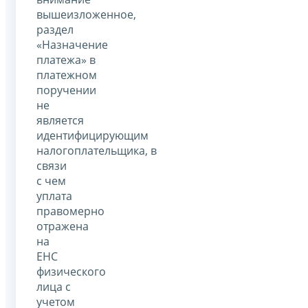
вышеизложенное,
раздел
«Назначение
платежа» в
платежном
поручении
не
является
идентифицирующим
налогоплательщика, в
связи
с чем
уплата
правомерно
отражена
на
ЕНС
физического
лица с
учетом