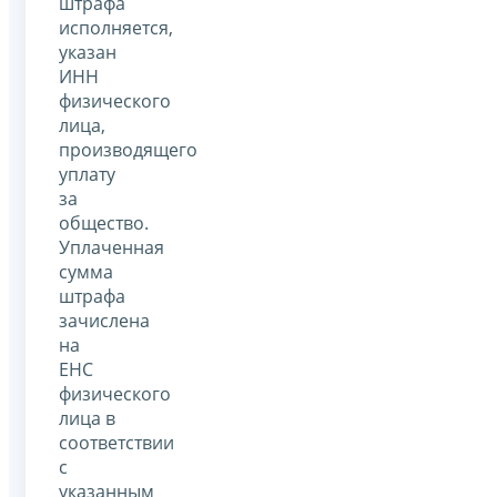
штрафа
исполняется,
указан
ИНН
физического
лица,
производящего
уплату
за
общество.
Уплаченная
сумма
штрафа
зачислена
на
ЕНС
физического
лица в
соответствии
с
указанным