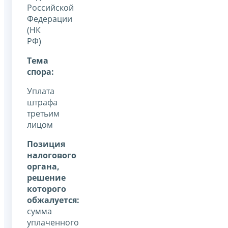
Российской
Федерации
(НК
РФ)
Тема
спора:
Уплата
штрафа
третьим
лицом
Позиция
налогового
органа,
решение
которого
обжалуется:
сумма
уплаченного