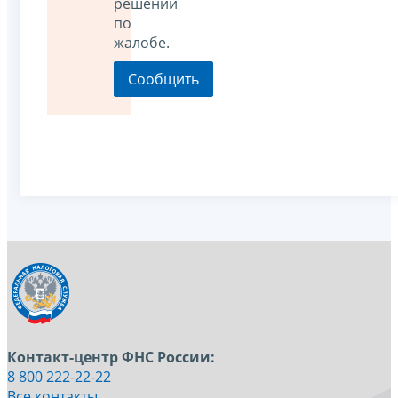
решении
по
жалобе.
Контакт-центр ФНС России:
8 800 222-22-22
Все контакты