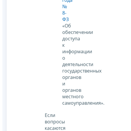
года
№
8-
ФЗ
«Об
обеспечении
доступа
к
информации
о
деятельности
государственных
органов
и
органов
местного
самоуправления».
Если
вопросы
касаются