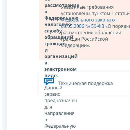
рассмотрение
Указанные требования
в
установлены пунктом 1 статьи
Федеральную
Федерального закона от
налоговую
02.05.2006 № 59-ФЗ
«О порядк
службу
рассмотрения обращений
обращений
граждан Российской
граждан
Федерации».
и
организаций
в
электронном
виде.
Техническая поддержка
Данный
сервис
предназначен
для
направления
в
Федеральную