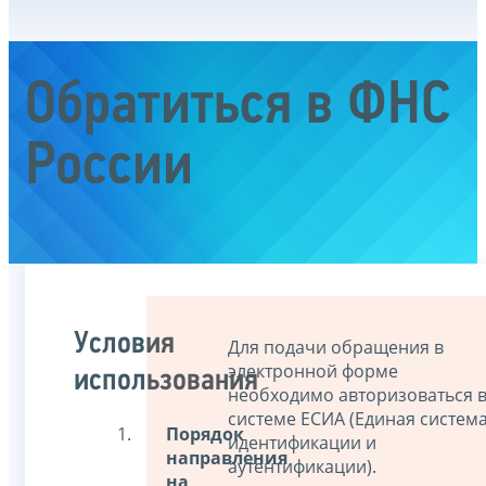
Обратиться в ФНС
России
Условия
Для подачи обращения в
электронной форме
использования
необходимо авторизоваться 
системе ЕСИА (Единая систем
Порядок
идентификации и
направления
аутентификации).
на