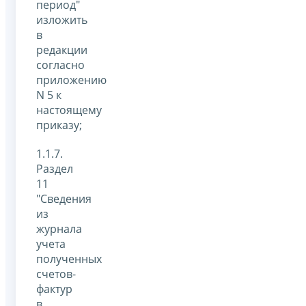
период"
изложить
в
редакции
согласно
приложению
N 5 к
настоящему
приказу;
1.1.7.
Раздел
11
"Сведения
из
журнала
учета
полученных
счетов-
фактур
в