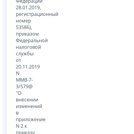
Федерации
28.01.2019,
регистрационный
номер
53586),
приказом
Федеральной
налоговой
службы
от
20.11.2019
N
ММВ-7-
3/579@
"О
внесении
изменений
в
приложение
N 2 к
приказу