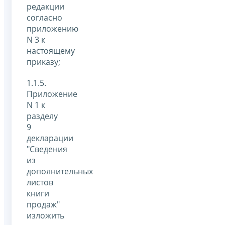
редакции
согласно
приложению
N 3 к
настоящему
приказу;
1.1.5.
Приложение
N 1 к
разделу
9
декларации
"Сведения
из
дополнительных
листов
книги
продаж"
изложить