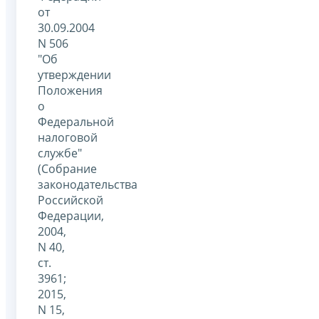
от
30.09.2004
N 506
"Об
утверждении
Положения
о
Федеральной
налоговой
службе"
(Собрание
законодательства
Российской
Федерации,
2004,
N 40,
ст.
3961;
2015,
N 15,