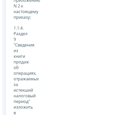
приложению
N 2 к
настоящему
приказу;
1.1.4.
Раздел
9
"Сведения
из
книги
продаж
об
операциях,
отражаемых
за
истекший
налоговый
период"
изложить
в