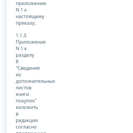
приложению
N 1 к
настоящему
приказу;
1.1.3.
Приложение
N 1 к
разделу
8
"Сведения
из
дополнительных
листов
книги
покупок"
изложить
в
редакции
согласно