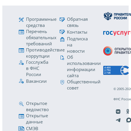
Программные
Обратная
средства
связь
Перечень
Контакты
обязательных
Подписка
требований
на
Противодействие
новости
коррупции
Об
Госслужба
использовании
в ФНС
информации
России
сайта
Вакансии
Общественный
совет
© 2005-202
ФНС Росси
Открытое
ведомство
Открытые
данные
СМЭВ