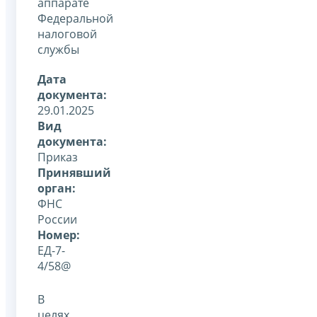
аппарате
Федеральной
налоговой
службы
Дата
документа:
29.01.2025
Вид
документа:
Приказ
Принявший
орган:
ФНС
России
Номер:
ЕД-7-
4/58@
В
целях