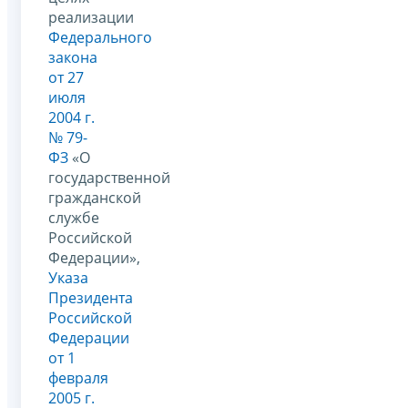
реализации
Федерального
закона
от 27
июля
2004 г.
№ 79-
ФЗ
«О
государственной
гражданской
службе
Российской
Федерации»,
Указа
Президента
Российской
Федерации
от 1
февраля
2005 г.