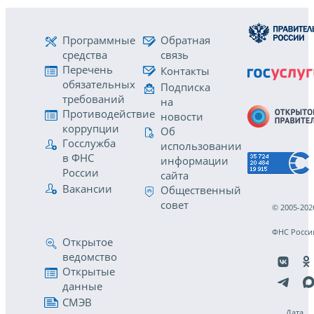
Программные
Обратная
средства
связь
Перечень
Контакты
обязательных
Подписка
требований
на
Противодействие
новости
коррупции
Об
Госслужба
использовании
в ФНС
информации
России
сайта
Вакансии
Общественный
совет
© 2005-202
ФНС Росси
Открытое
ведомство
Открытые
данные
СМЭВ
Дата