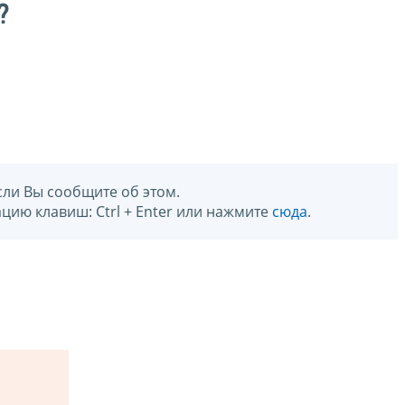
?
сли Вы сообщите об этом.
цию клавиш: Ctrl + Enter или нажмите
сюда
.