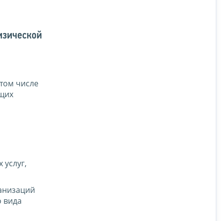
изической
 том числе
щих
 услуг,
ганизаций
о вида