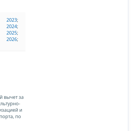
2023
;
2024
;
2025
;
2026
;
й вычет за
льтурно-
изацией и
порта, по