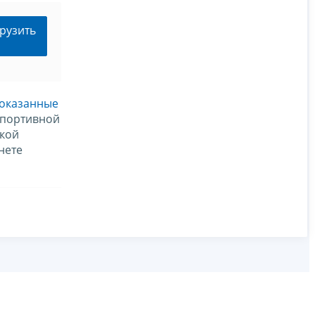
рузить
 оказанные
спортивной
ской
нете