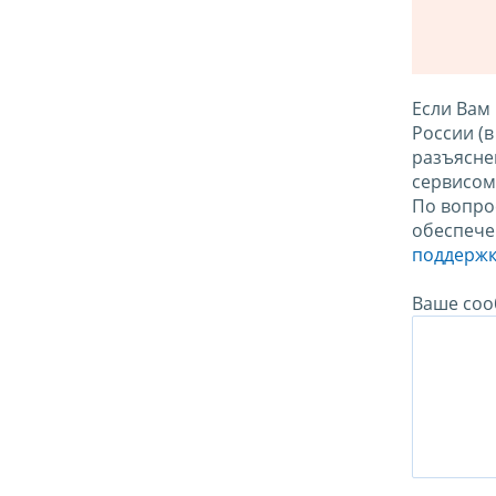
Если Вам
России (
разъясне
сервисо
По вопро
обеспече
поддержк
Ваше соо