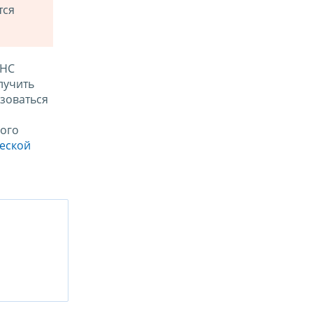
тся
ФНС
лучить
зоваться
ого
ческой