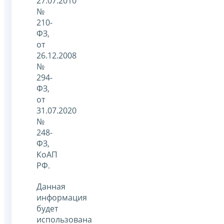
27.07.2010
№
210-
ФЗ,
от
26.12.2008
№
294-
ФЗ,
от
31.07.2020
№
248-
ФЗ,
КоАП
РФ.
Данная
информация
будет
использована