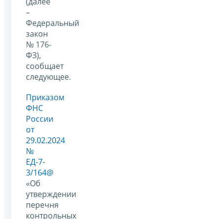
(далее
–
Федеральный
закон
№ 176-
ФЗ),
сообщает
следующее.
Приказом
ФНС
России
от
29.02.2024
№
ЕД-7-
3/164@
«Об
утверждении
перечня
контрольных