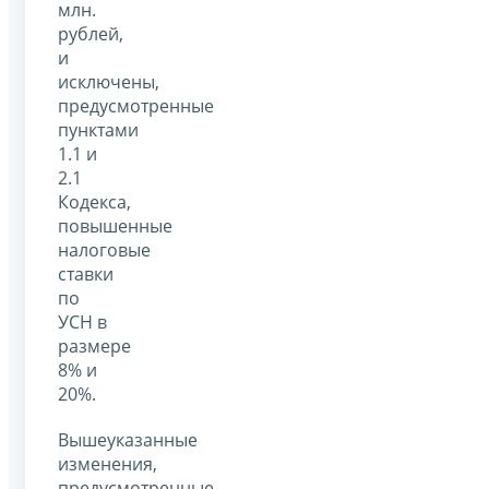
млн.
рублей,
и
исключены,
предусмотренные
пунктами
1.1 и
2.1
Кодекса,
повышенные
налоговые
ставки
по
УСН в
размере
8% и
20%.
Вышеуказанные
изменения,
предусмотренные