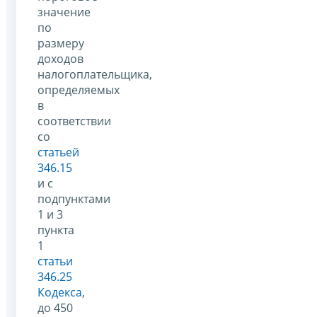
значение
по
размеру
доходов
налогоплательщика,
определяемых
в
соответствии
со
статьей
346.15
и с
подпунктами
1 и 3
пункта
1
статьи
346.25
Кодекса
,
до 450