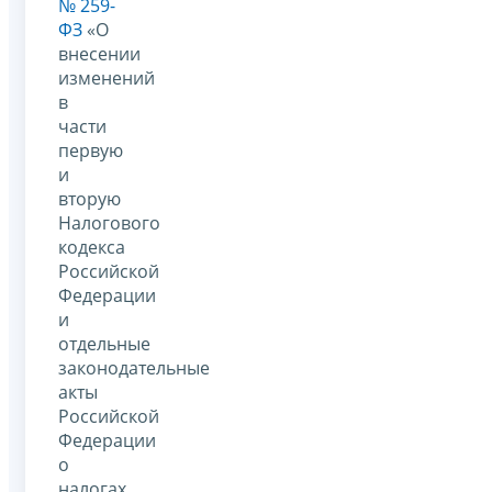
№ 259-
ФЗ
«О
внесении
изменений
в
части
первую
и
вторую
Налогового
кодекса
Российской
Федерации
и
отдельные
законодательные
акты
Российской
Федерации
о
налогах