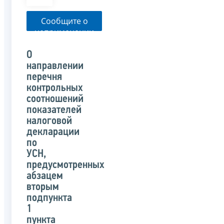
Сообщите о
неприменении
налоговым
органом
О
указанного
направлении
письма
перечня
контрольных
соотношений
показателей
налоговой
декларации
по
УСН,
предусмотренных
абзацем
вторым
подпункта
1
пункта