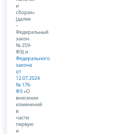
и
сборах»
(далее
–
Федеральный
закон
№ 259-
ФЗ) и
Федерального
закона
от
12.07.2024
№ 176-
ФЗ
«О
внесении
изменений
в
части
первую
и