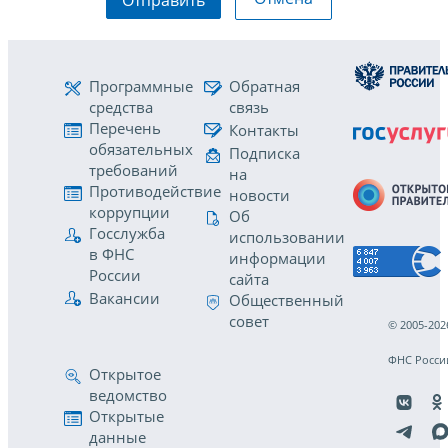
Программные
Обратная
средства
связь
Перечень
Контакты
обязательных
Подписка
требований
на
Противодействие
новости
коррупции
Об
Госслужба
использовании
в ФНС
информации
России
сайта
Вакансии
Общественный
совет
© 2005-202
ФНС Росси
Открытое
ведомство
Открытые
данные