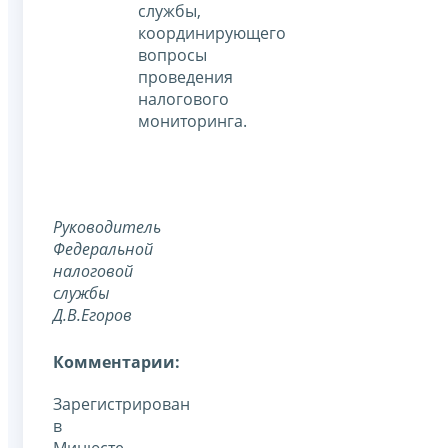
службы,
координирующего
вопросы
проведения
налогового
мониторинга.
Руководитель
Федеральной
налоговой
службы
Д.В.Егоров
Комментарии:
Зарегистрирован
в
Минюсте