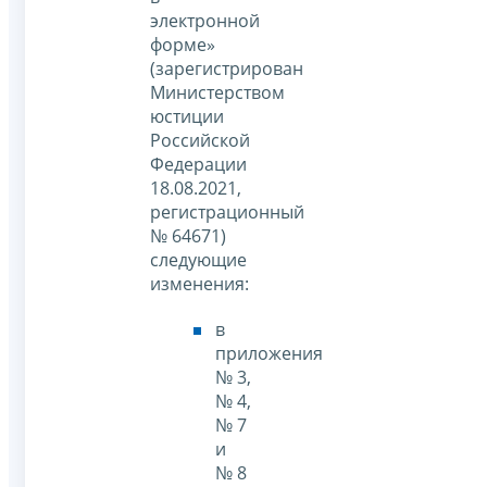
электронной
форме»
(зарегистрирован
Министерством
юстиции
Российской
Федерации
18.08.2021,
регистрационный
№ 64671)
следующие
изменения:
в
приложения
№ 3,
№ 4,
№ 7
и
№ 8