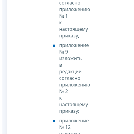
согласно
приложению
№ 1
к
настоящему
приказу;
приложение
№ 9
изложить
в
редакции
согласно
приложению
№ 2
к
настоящему
приказу;
приложение
№ 12
изложить