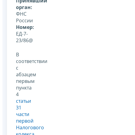
Принявший
орган:
ФНС
России
Номер:
ЕД-7-
23/86@
В
соответствии
с
абзацем
первым
пункта
4
статьи
31
части
первой
Налогового
кодекса