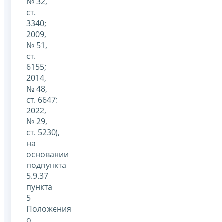
№ 32,
ст.
3340;
2009,
№ 51,
ст.
6155;
2014,
№ 48,
ст. 6647;
2022,
№ 29,
ст. 5230),
на
основании
подпункта
5.9.37
пункта
5
Положения
о