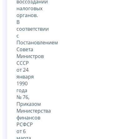
воссоздании
налоговых
органов.
В
соответствии
с
Постановлением
Совета
Министров
СССР
от 24
января
1990
года
№ 76,
Приказом
Министерства
финансов
РСФСР
от 6
марта