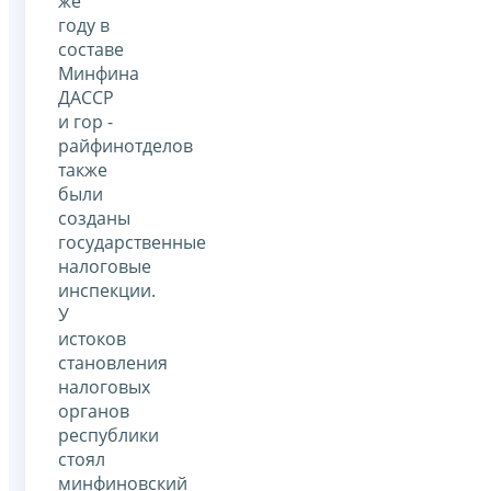
же
году в
составе
Минфина
ДАССР
и гор -
райфинотделов
также
были
созданы
государственные
налоговые
инспекции.
У
истоков
становления
налоговых
органов
республики
стоял
минфиновский