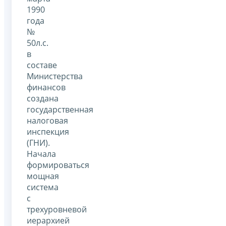
1990
года
№
50л.с.
в
составе
Министерства
финансов
создана
государственная
налоговая
инспекция
(ГНИ).
Начала
формироваться
мощная
система
с
трехуровневой
иерархией