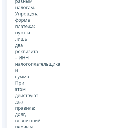
разным
налогам.
Упрощена
форма
платежа:
нужны
лишь
два
реквизита
– ИНН
налогоплательщика
и
сумма.
При
этом
действуют
два
правила:
долг,
возникший
первым,