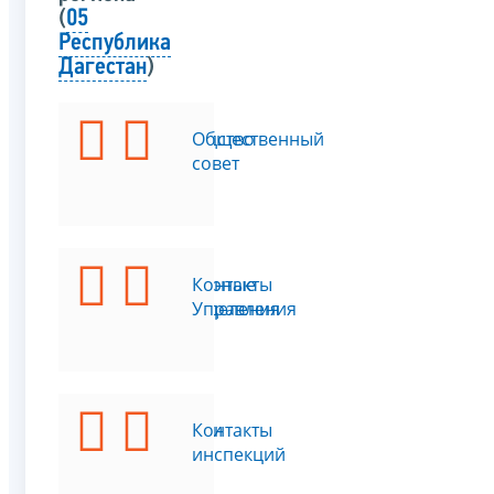
(
05
Республика
Дагестан
)
Руководство
Общественный
совет
Структурные
Контакты
подразделения
Управления
Функции
Контакты
инспекций