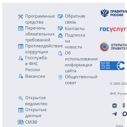
Программные
Обратная
средства
связь
Перечень
Контакты
обязательных
Подписка
требований
на
Противодействие
новости
коррупции
Об
Госслужба
использовании
в ФНС
информации
России
сайта
Вакансии
Общественный
совет
© 2005-202
ФНС Росси
Открытое
ведомство
Открытые
данные
СМЭВ
Дата