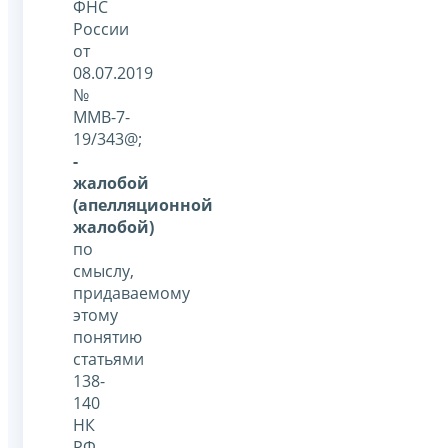
ФНС
России
от
08.07.2019
№
ММВ-7-
19/343@;
-
жалобой
(апелляционной
жалобой)
по
смыслу,
придаваемому
этому
понятию
статьями
138-
140
НК
РФ,