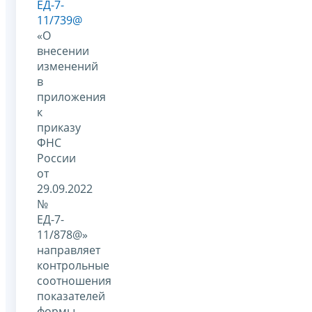
ЕД-7-
11/739@
«О
внесении
изменений
в
приложения
к
приказу
ФНС
России
от
29.09.2022
№
ЕД-7-
11/878@»
направляет
контрольные
соотношения
показателей
формы