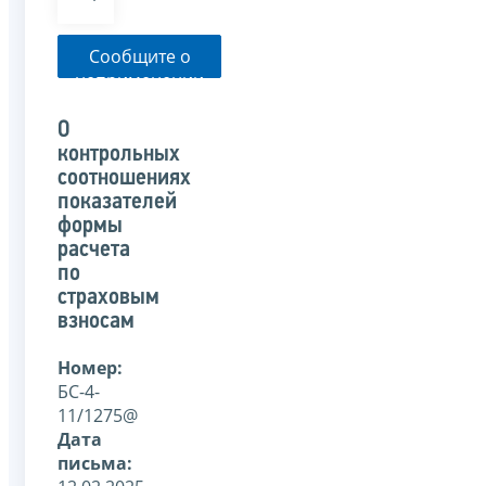
Сообщите о
неприменении
налоговым
органом
О
указанного
контрольных
письма
соотношениях
показателей
формы
расчета
по
страховым
взносам
Номер:
БС-4-
11/1275@
Дата
письма: