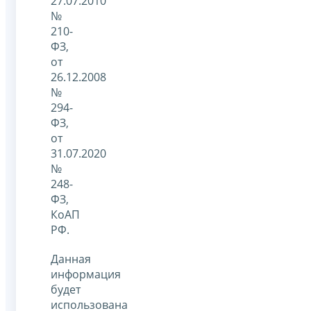
27.07.2010
№
210-
ФЗ,
от
26.12.2008
№
294-
ФЗ,
от
31.07.2020
№
248-
ФЗ,
КоАП
РФ.
Данная
информация
будет
использована