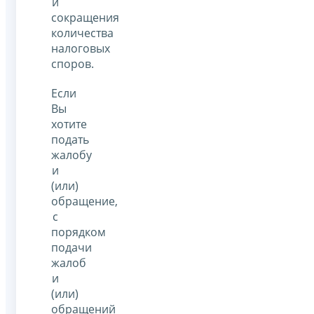
и
сокращения
количества
налоговых
споров.
Если
Вы
хотите
подать
жалобу
и
(или)
обращение,
с
порядком
подачи
жалоб
и
(или)
обращений