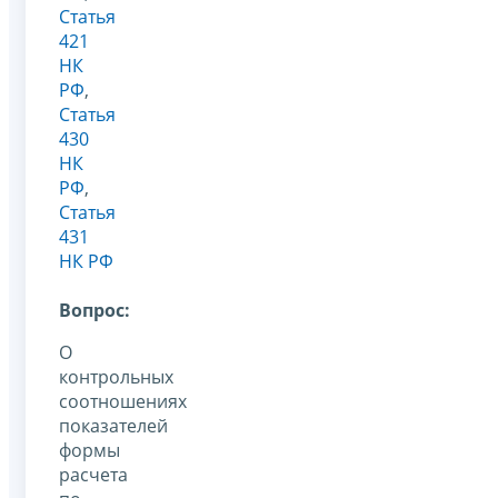
Статья
421
НК
РФ
,
Статья
430
НК
РФ
,
Статья
431
НК РФ
Вопрос:
О
контрольных
соотношениях
показателей
формы
расчета