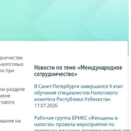
дничество
 налоговых
Новости по теме «Международное
ко при
сотрудничество»
В Санкт-Петербурге завершился II этап
ом разделе
обучения специалистов Налогового
мене
комитета Республики Узбекистан
гового
17.07.2026
Рабочая группа БРИКС «Женщины в
ования на
налогах» провела мероприятие по
вопросам женского предпринимательств