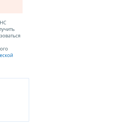
ФНС
лучить
зоваться
ого
ческой