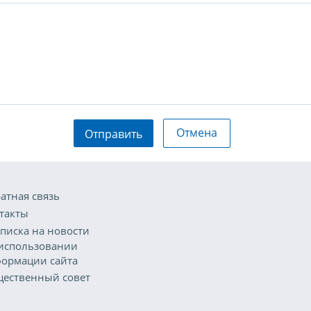
Отмена
Отправить
атная связь
такты
писка на новости
использовании
ормации сайта
ественный совет