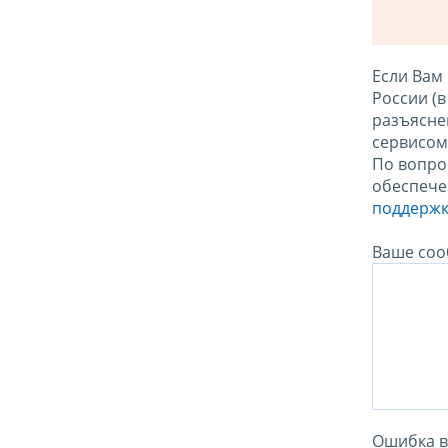
Если Вам
России (
разъясне
сервисо
По вопро
обеспече
поддержк
Ваше соо
Ошибка в 