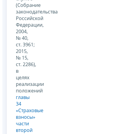
(Собрание
законодательства
Российской
Федерации,
2004,
№ 40,
ст. 3961;
2015,
№ 15,
ст. 2286),
в
целях
реализации
положений
главы
34
«Страховые
взносы»
части
второй