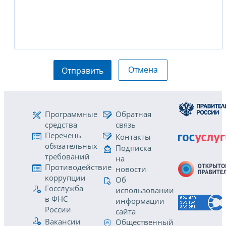
Отмена
Отправить
Программные
Обратная
средства
связь
Перечень
Контакты
обязательных
Подписка
требований
на
Противодействие
новости
коррупции
Об
Госслужба
использовании
в ФНС
информации
России
сайта
Вакансии
Общественный