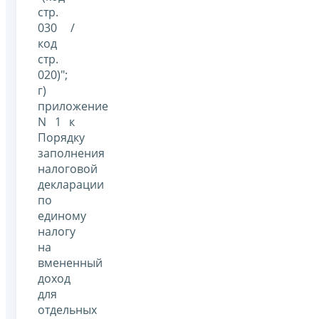
стр.
030 /
код
стр.
020)";
г)
приложение
N 1 к
Порядку
заполнения
налоговой
декларации
по
единому
налогу
на
вмененный
доход
для
отдельных