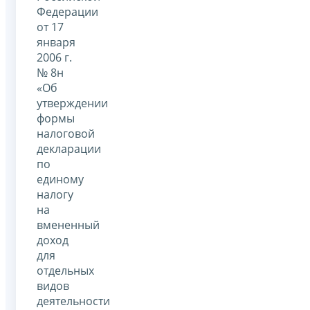
Федерации
от 17
января
2006 г.
№ 8н
«Об
утверждении
формы
налоговой
декларации
по
единому
налогу
на
вмененный
доход
для
отдельных
видов
деятельности