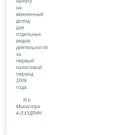
налогу
на
вмененный
доход
для
отдельных
видов
деятельности
за
первый
налоговый
период
2008
года.
И.о.
Министра
А.Л.КУДРИН