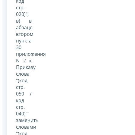
код
стр.
020)";
в) в
абзаце
втором
пункта
30
приложения
N 2 к
Приказу
слова
"(код
стр.
050 /
код
стр.
040)"
заменить
словами
"(код