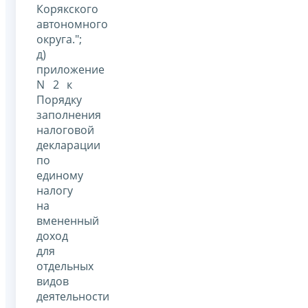
Корякского
автономного
округа.";
д)
приложение
N 2 к
Порядку
заполнения
налоговой
декларации
по
единому
налогу
на
вмененный
доход
для
отдельных
видов
деятельности