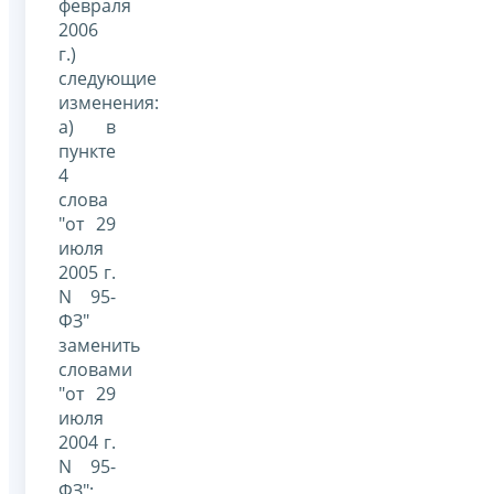
февраля
2006
г.)
следующие
изменения:
а) в
пункте
4
слова
"от 29
июля
2005 г.
N 95-
ФЗ"
заменить
словами
"от 29
июля
2004 г.
N 95-
ФЗ";