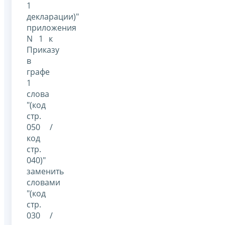
1
декларации)"
приложения
N 1 к
Приказу
в
графе
1
слова
"(код
стр.
050 /
код
стр.
040)"
заменить
словами
"(код
стр.
030 /