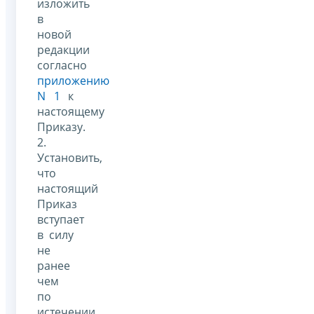
изложить
в
новой
редакции
согласно
приложению
N 1
к
настоящему
Приказу.
2.
Установить,
что
настоящий
Приказ
вступает
в силу
не
ранее
чем
по
истечении