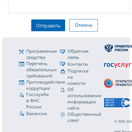
Отмена
Отправить
Программные
Обратная
средства
связь
Перечень
Контакты
обязательных
Подписка
требований
на
Противодействие
новости
коррупции
Об
Госслужба
использовании
в ФНС
информации
России
сайта
Вакансии
Общественный
совет
© 2005-202
ФНС Росси