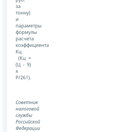
за
тонну)
и
параметры
формулы
расчета
коэффициента
Кц
(Кц =
(Ц - 9)
х
Р/261).
Советник
налоговой
службы
Российской
Федерации