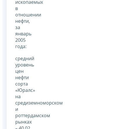
ископаемых
в
отношении
нефти,
за
январь
2005
года:
средний
уровень
цен
нефти
сорта
«Юралс»
на
средиземноморском
и
роттердамском
рынках
– 40,02