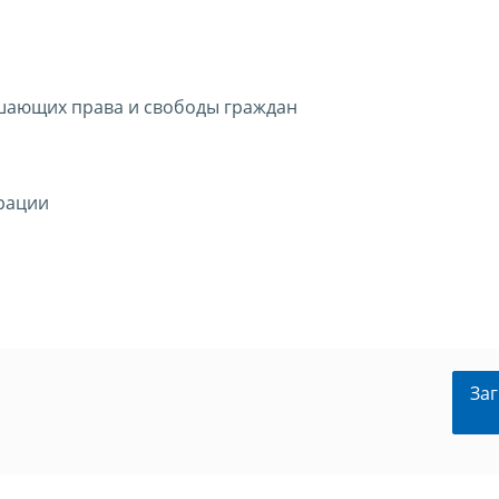
ушающих права и свободы граждан
рации
Заг