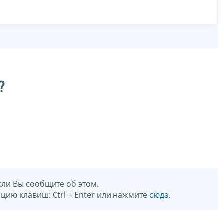
?
сли Вы сообщите об этом.
цию клавиш: Ctrl + Enter или нажмите
сюда
.