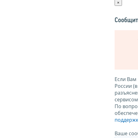
×
Сообщит
Если Вам
России (
разъясне
сервисо
По вопро
обеспече
поддержк
Ваше соо