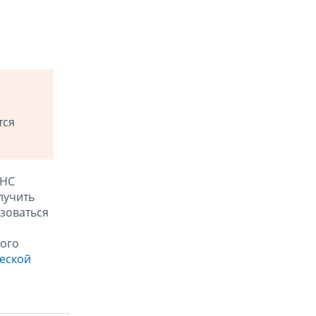
тся
ФНС
лучить
зоваться
ого
ческой