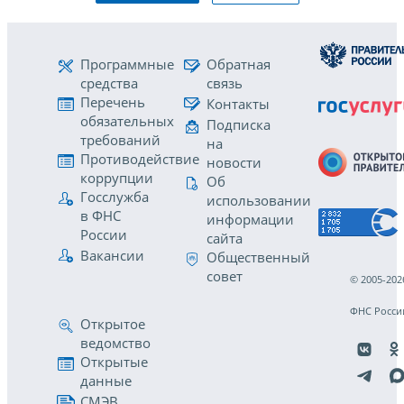
Программные
Обратная
средства
связь
Перечень
Контакты
обязательных
Подписка
требований
на
Противодействие
новости
коррупции
Об
Госслужба
использовании
в ФНС
информации
России
сайта
Вакансии
Общественный
совет
© 2005-202
ФНС Росси
Открытое
ведомство
Открытые
данные
СМЭВ