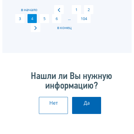
в начало
1
2
3
4
5
6
...
104
в конец
Нашли ли Вы нужную
информацию?
Нет
Да