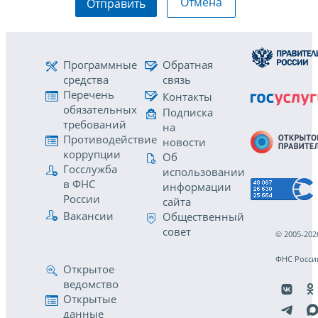
Отмена
Отправить
Программные
Обратная
средства
связь
Перечень
Контакты
обязательных
Подписка
требований
на
Противодействие
новости
коррупции
Об
Госслужба
использовании
в ФНС
информации
России
сайта
Вакансии
Общественный
совет
© 2005-202
ФНС Росси
Открытое
ведомство
Открытые
данные