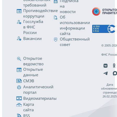
Подписка
требований
на
Противодействие
новости
коррупции
Об
Госслужба
использовании
в ФНС
информации
России
сайта
Вакансии
Общественный
совет
© 2005-202
ФНС Росси
Открытое
ведомство
Открытые
данные
СМЭВ
Дата
Аналитический
обновлени
портал
страницы
26.02.2025
Видеоматериалы
Карта
сайта
RSS