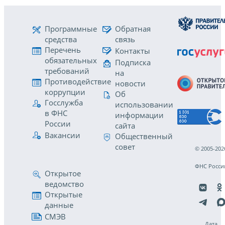
Программные
Обратная
средства
связь
Перечень
Контакты
обязательных
Подписка
требований
на
Противодействие
новости
коррупции
Об
Госслужба
использовании
в ФНС
информации
России
сайта
Вакансии
Общественный
совет
© 2005-202
ФНС Росси
Открытое
ведомство
Открытые
данные
СМЭВ
Дата