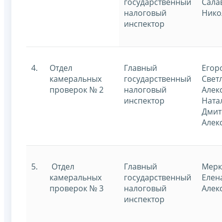
государственный
Сала
налоговый
Нико
инспектор
4.
Отдел
Главный
Егор
камеральных
государственный
Свет
проверок № 2
налоговый
Алек
инспектор
Ната
Дмит
Алек
5.
Отдел
Главный
Мерк
камеральных
государственный
Елен
проверок № 3
налоговый
Алек
инспектор