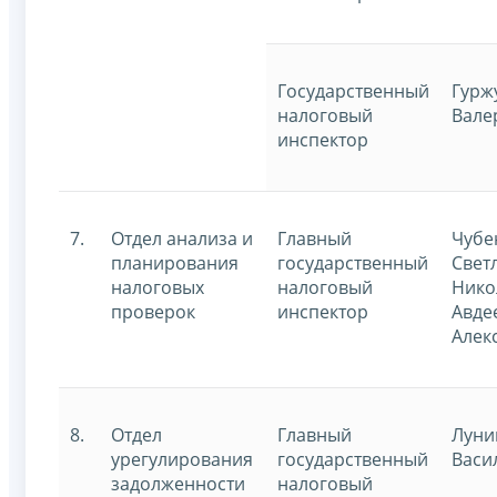
Государственный
Гурж
налоговый
Вале
инспектор
7.
Отдел анализа и
Главный
Чубе
планирования
государственный
Свет
налоговых
налоговый
Нико
проверок
инспектор
Авде
Алек
8.
Отдел
Главный
Луни
урегулирования
государственный
Васи
задолженности
налоговый