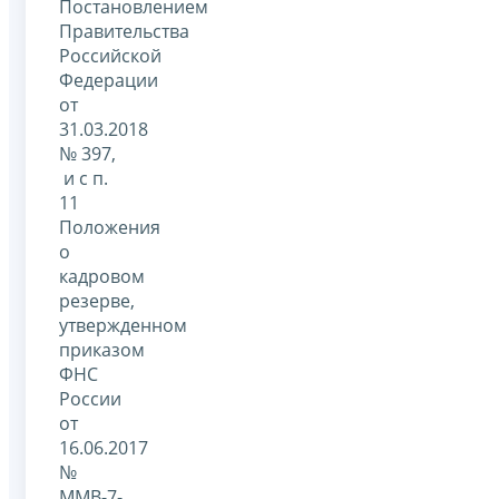
Постановлением
Правительства
Российской
Федерации
от
31.03.2018
№ 397,
и с п.
11
Положения
о
кадровом
резерве,
утвержденном
приказом
ФНС
России
от
16.06.2017
№
ММВ-7-