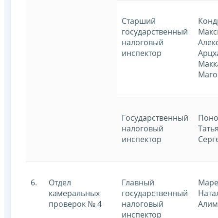
Старший
Конд
государственный
Макс
налоговый
Алек
инспектор
Арцх
Макк
Маго
Государственный
Поно
налоговый
Тать
инспектор
Серг
6.
Отдел
Главный
Маре
камеральных
государственный
Ната
проверок № 4
налоговый
Алим
инспектор