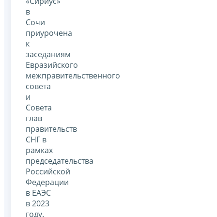
«Сириус»
в
Сочи
приурочена
к
заседаниям
Евразийского
межправительственного
совета
и
Совета
глав
правительств
СНГ в
рамках
председательства
Российской
Федерации
в ЕАЭС
в 2023
году.