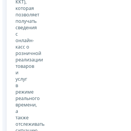
ККТ),
которая
позволяет
получать
сведения
с
онлайн-
касс о
розничной
реализации
товаров
и
услуг
в
режиме
реального
времени,
а
также
отслеживать
ситуацию