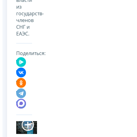
из
государств-
членов
СНГ и
ЕАЭС.
Поделиться: