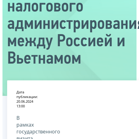
налогового
администрировани
между Россией и
Вьетнамом
Дата
публикации:
20.06.2024
13:00
В
рамках
государственного
визита