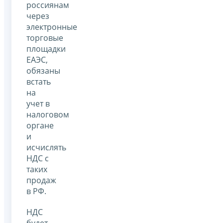
россиянам
через
электронные
торговые
площадки
ЕАЭС,
обязаны
встать
на
учет в
налоговом
органе
и
исчислять
НДС с
таких
продаж
в РФ.
НДС
будет