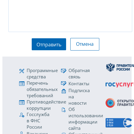
Отмена
Отправить
Программные
Обратная
средства
связь
Перечень
Контакты
обязательных
Подписка
требований
на
Противодействие
новости
коррупции
Об
Госслужба
использовании
в ФНС
информации
России
сайта
Вакансии