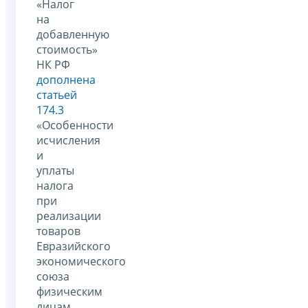
«Налог
на
добавленную
стоимость»
НК РФ
дополнена
статьей
174.3
«Особенности
исчисления
и
уплаты
налога
при
реализации
товаров
Евразийского
экономического
союза
физическим
лицам