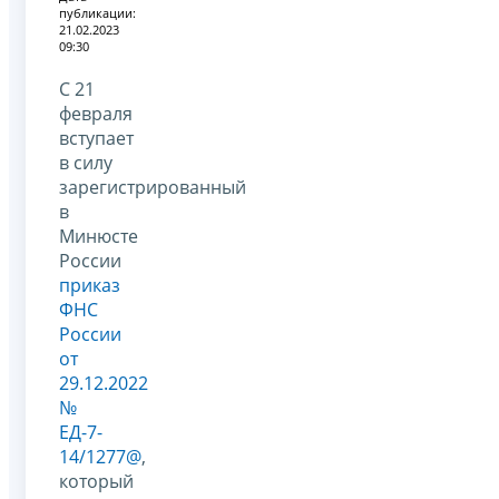
публикации:
21.02.2023
09:30
С 21
февраля
вступает
в силу
зарегистрированный
в
Минюсте
России
приказ
ФНС
России
от
29.12.2022
№
ЕД-7-
14/1277@
,
который