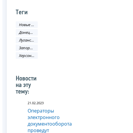
Теги
Новые регионы РФ
Донецкая Народная Республика
Луганская Народная Республика
Запорожская область
Херсонская область
Новости
на эту
тему:
21.02.2023
Операторы
электронного
документооборота
проведут