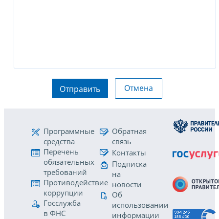
Отмена
Отправить
Программные
Обратная
средства
связь
Перечень
Контакты
обязательных
Подписка
требований
на
Противодействие
новости
коррупции
Об
Госслужба
использовании
в ФНС
информации