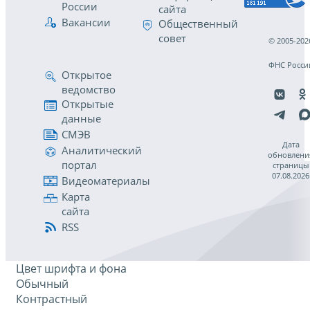
России
сайта
Вакансии
Общественный
совет
© 2005-202
ФНС Росси
Открытое
ведомство
Открытые
данные
СМЭВ
Дата
Аналитический
обновлени
портал
страницы
07.08.2026
Видеоматериалы
Карта
сайта
RSS
Цвет шрифта и фона
Обычный
Контрастный