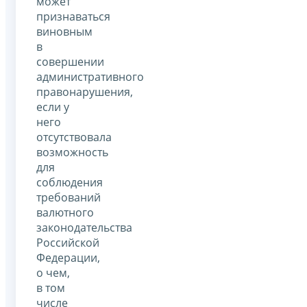
может
признаваться
виновным
в
совершении
административного
правонарушения,
если у
него
отсутствовала
возможность
для
соблюдения
требований
валютного
законодательства
Российской
Федерации,
о чем,
в том
числе