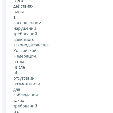
в его
действиях
вины
в
совершенном
нарушении
требований
валютного
законодательства
Российской
Федерации,
в том
числе
об
отсутствии
возможности
для
соблюдения
таких
требований
и о