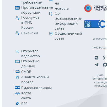
требований
на
Противодействие
новости
коррупции
Об
Госслужба
использовании
в ФНС
информации
России
сайта
Вакансии
Общественный
совет
© 2005-202
ФНС Росси
Открытое
ведомство
Открытые
данные
СМЭВ
Дата
Аналитический
обновлени
портал
страницы
10.08.2026
Видеоматериалы
Карта
сайта
RSS