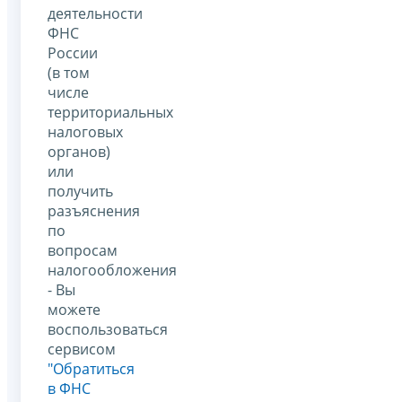
деятельности
ФНС
России
(в том
числе
территориальных
налоговых
органов)
или
получить
разъяснения
по
вопросам
налогообложения
- Вы
можете
воспользоваться
сервисом
"Обратиться
в ФНС