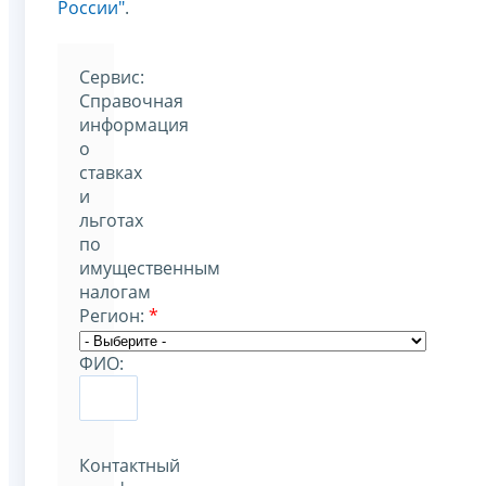
России"
.
Cервис:
Справочная
информация
о
ставках
и
льготах
по
имущественным
налогам
Регион:
*
ФИО:
Контактный