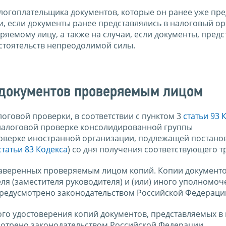
логоплательщика документов, которые он ранее уже пре
и, если документы ранее представлялись в налоговый ор
яемому лицу, а также на случаи, если документы, пред
бстоятельств непреодолимой силы.
 документов проверяемым лицом
оговой проверки, в соответствии с пунктом 3
статьи 93 
и налоговой проверке консолидированной группы
роверке иностранной организации, подлежащей постанов
статьи 83 Кодекса
) со дня получения соответствующего т
заверенных проверяемым лицом копий. Копии документ
ля (заместителя руководителя) и (или) иного уполномо
 предусмотрено законодательством Российской Федераци
ого удостоверения копий документов, представляемых в
смотрено законодательством Российской Федерации.