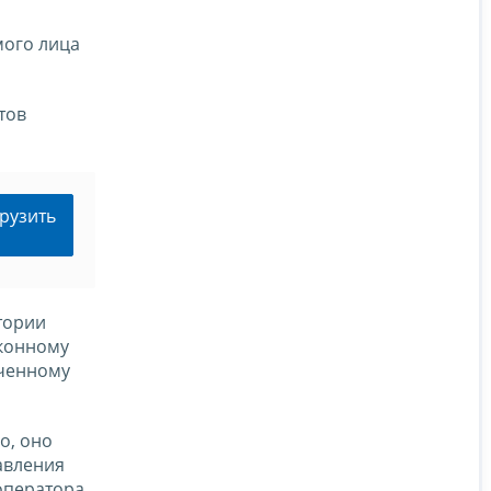
мого лица
тов
рузить
тории
аконному
оченному
о, оно
авления
оператора