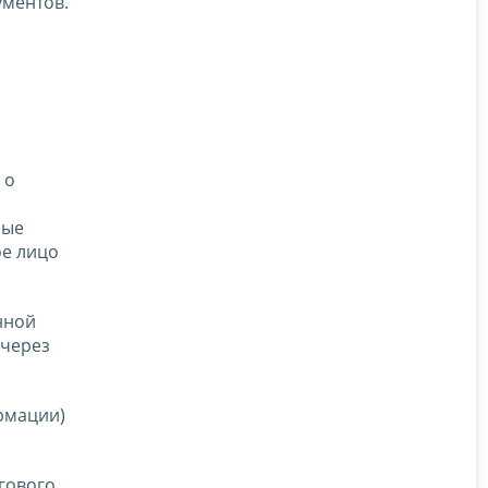
ументов.
 о
мые
ое лицо
нной
 через
рмации)
огового