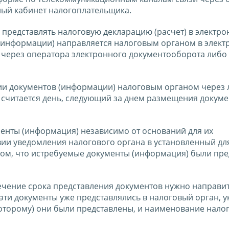
ный кабинет налогоплательщика.
 представлять налоговую декларацию (расчет) в электр
 (информации) направляется налоговым органом в элек
через оператора электронного документооборота либо
нии документов (информации) налоговым органом через
 считается день, следующий за днем размещения докуме
енты (информация) независимо от оснований для их
вии уведомления налогового органа в установленный дл
том, что истребуемые документы (информация) были пр
течение срока представления документов нужно направи
эти документы уже представлялись в налоговый орган, у
оторому) они были представлены, и наименование нало