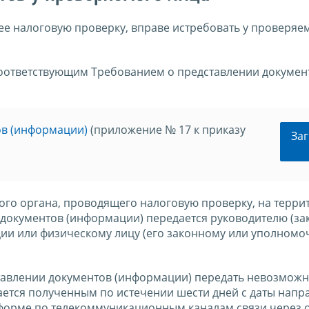
е налоговую проверку, вправе истребовать у проверяе
оответствующим Требованием о представлении докумен
ов (информации)
(приложение № 17 к приказу
Заг
ого органа, проводящего налоговую проверку, на терри
 документов (информации) передается руководителю (з
ии или физическому лицу (его законному или уполном
тавлении документов (информации) передать невозможн
ается полученным по истечении шести дней с даты напр
 форме по телекоммуникационным каналам связи через 