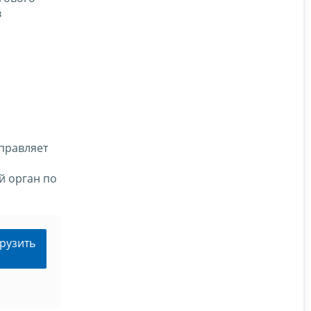
в
правляет
й орган по
рузить