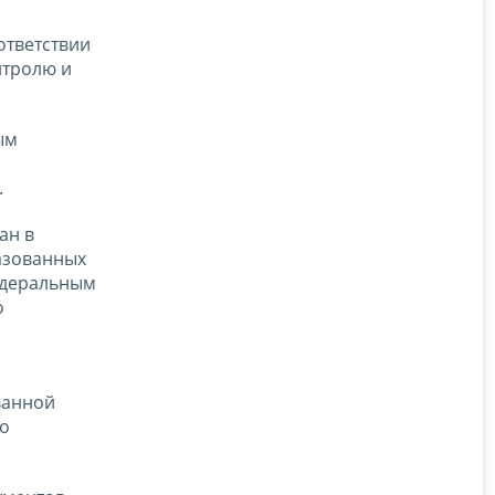
ответствии
нтролю и
ым
.
ан в
азованных
едеральным
о
ванной
го