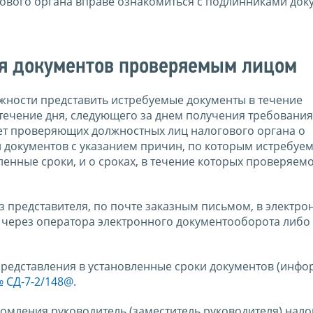
ового органа вправе ознакомиться с подлинниками док
ия документов проверяемым лицом
ожности представить истребуемые документы в течение
течение дня, следующего за днем получения требования
ет проверяющих должностных лиц налогового органа о
 документов с указанием причин, по которым истребуе
ленные сроки, и о сроках, в течение которых проверяем
з представителя, по почте заказным письмом, в электро
через оператора электронного документооборота либо
редставления в установленные сроки документов (инфо
№ СД-7-2/148@
.
едомления руководитель (заместитель руководителя) нал