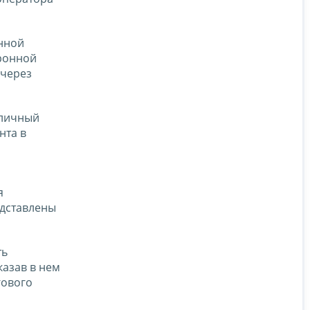
онной
тронной
 через
 личный
нта в
я
едставлены
ть
казав в нем
гового