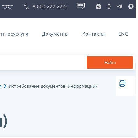
8-800-222-2222
и госуслуги
Документы
Контакты
ENG
Найти
я
Истребование документов (информации)
)