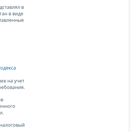
дставлял в
ган в виде
ставленные
Кодекса
ке на учет
ребования.
ов
ченного
и.
 налоговый