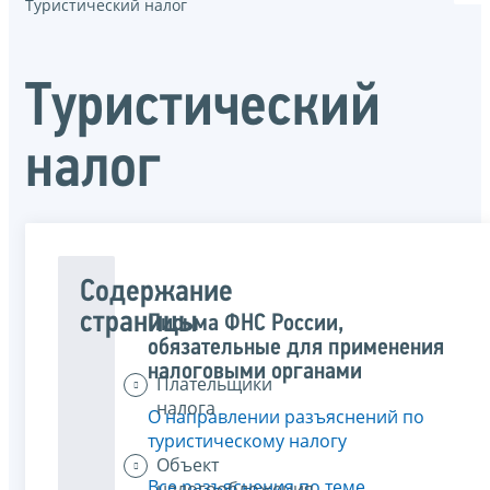
Туристический налог
Туристический
налог
Содержание
страницы
Письма ФНС России,
обязательные для применения
налоговыми органами
Плательщики
налога
О направлении разъяснений по
туристическому налогу
Объект
Все разъяснения по теме
налогообложения