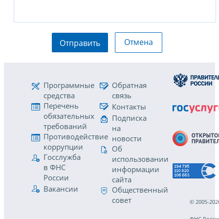
Отмена
Отправить
Программные
Обратная
средства
связь
Перечень
Контакты
обязательных
Подписка
требований
на
Противодействие
новости
коррупции
Об
Госслужба
использовании
в ФНС
информации
России
сайта
Вакансии
Общественный
совет
© 2005-202
ФНС Росси