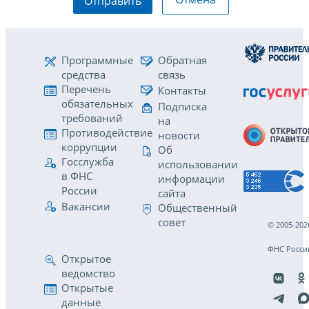
Отправить
Программные
Обратная
средства
связь
Перечень
Контакты
обязательных
Подписка
требований
на
Противодействие
новости
коррупции
Об
Госслужба
использовании
в ФНС
информации
России
сайта
Вакансии
Общественный
совет
© 2005-202
ФНС Росси
Открытое
ведомство
Открытые
данные