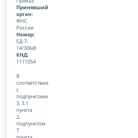
Приказ
Принявший
орган:
ФНС
России
Номер:
ЕД-7-
14/306@
КНД:
1111054
В
соответствии
с
подпунктами
3, 3.1
пункта
2,
подпунктом
7
пункта