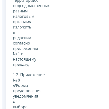
территориях,
подведомственных
разным
налоговым
органам»
изложить
в
редакции
согласно
приложению
№ 1 к
настоящему
приказу;
1.2. Приложение
№ 8
«Формат
представления
уведомления
о
выборе