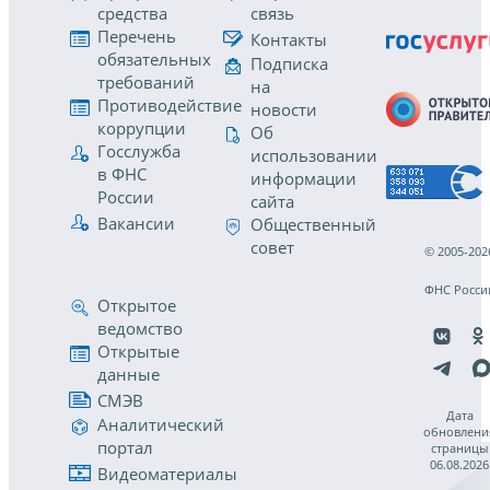
средства
связь
Перечень
Контакты
обязательных
Подписка
требований
на
Противодействие
новости
коррупции
Об
Госслужба
использовании
в ФНС
информации
России
сайта
Вакансии
Общественный
совет
© 2005-202
ФНС Росси
Открытое
ведомство
Открытые
данные
СМЭВ
Дата
Аналитический
обновлени
портал
страницы
06.08.2026
Видеоматериалы