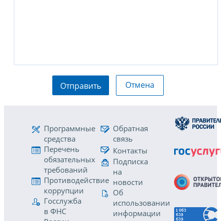
Отмена
Отправить
Программные
Обратная
средства
связь
Перечень
Контакты
обязательных
Подписка
требований
на
Противодействие
новости
коррупции
Об
Госслужба
использовании
в ФНС
информации