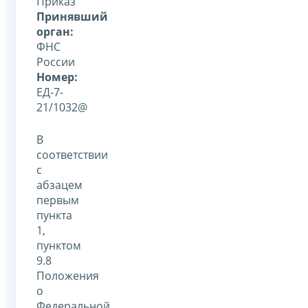
Приказ
Принявший
орган:
ФНС
России
Номер:
ЕД-7-
21/1032@
В
соответствии
с
абзацем
первым
пункта
1,
пунктом
9.8
Положения
о
Федеральной