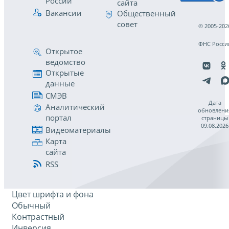
России
сайта
Вакансии
Общественный
совет
© 2005-202
ФНС Росси
Открытое
ведомство
Открытые
данные
СМЭВ
Дата
Аналитический
обновлени
портал
страницы
09.08.2026
Видеоматериалы
Карта
сайта
RSS
Цвет шрифта и фона
Обычный
Контрастный
Инверсия