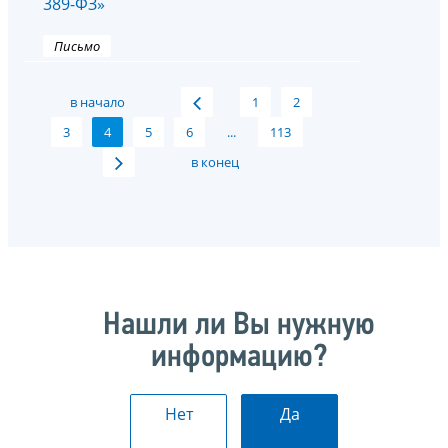
389-ФЗ»
Письмо
в начало
1
2
3
4
5
6
...
113
в конец
Нашли ли Вы нужную
информацию?
Нет
Да