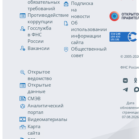
обязательных
Подписка
требований
на
Противодействие
новости
коррупции
Об
Госслужба
использовании
в ФНС
информации
России
сайта
Вакансии
Общественный
совет
© 2005-202
ФНС Росси
Открытое
ведомство
Открытые
данные
СМЭВ
Дата
Аналитический
обновлени
портал
страницы
07.08.2026
Видеоматериалы
Карта
сайта