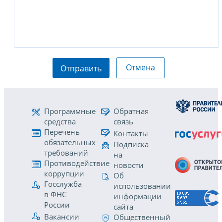
Отмена
Отправить
Программные
Обратная
средства
связь
Перечень
Контакты
обязательных
Подписка
требований
на
Противодействие
новости
коррупции
Об
Госслужба
использовании
в ФНС
информации
России
сайта
Вакансии
Общественный