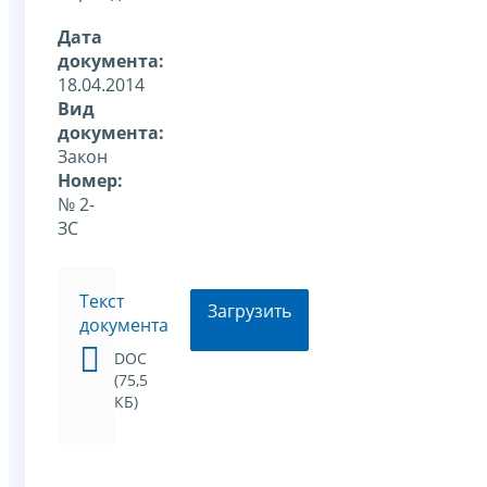
Дата
документа:
18.04.2014
Вид
документа:
Закон
Номер:
№ 2-
ЗС
Текст
Загрузить
документа
DOC
(75,5
КБ)