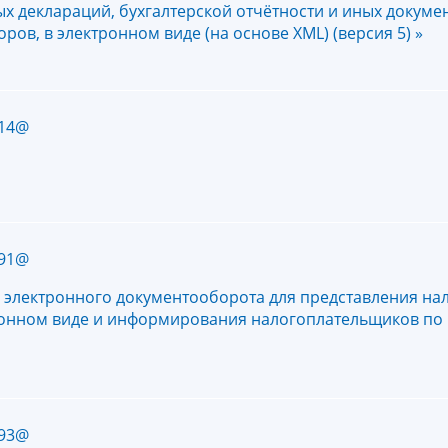
х деклараций, бухгалтерской отчётности и иных докуме
ров, в электронном виде (на основе XML) (версия 5) »
714@
691@
 электронного документооборота для представления на
тронном виде и информирования налогоплательщиков по
693@