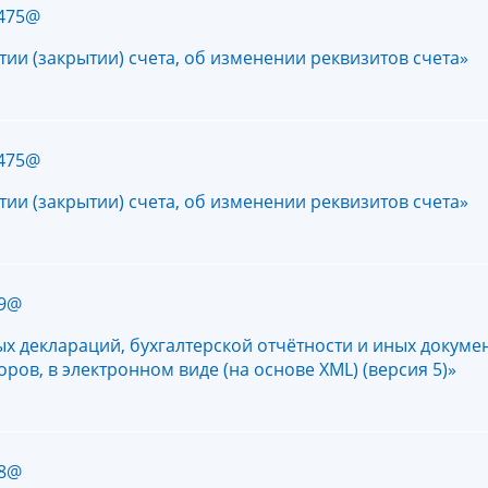
/475@
и (закрытии) счета, об изменении реквизитов счета»
/475@
и (закрытии) счета, об изменении реквизитов счета»
29@
х деклараций, бухгалтерской отчётности и иных докуме
ров, в электронном виде (на основе XML) (версия 5)»
28@