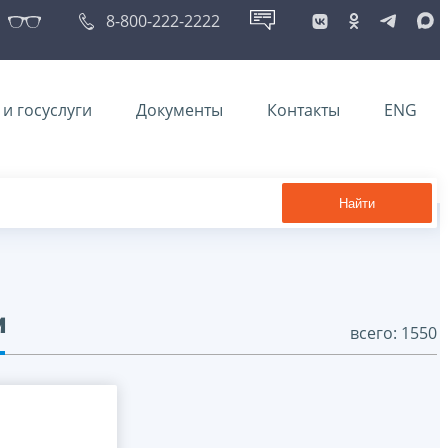
8-800-222-2222
и госуслуги
Документы
Контакты
ENG
Найти
и
всего: 1550