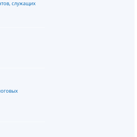
нтов, служащих
логовых