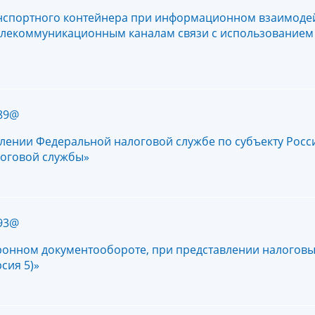
нспортного контейнера при информационном взаимодей
елекоммуникационным каналам связи с использованием
689@
влении Федеральной налоговой службе по субъекту Рос
логовой службы»
593@
ронном документообороте, при представлении налогов
сия 5)»