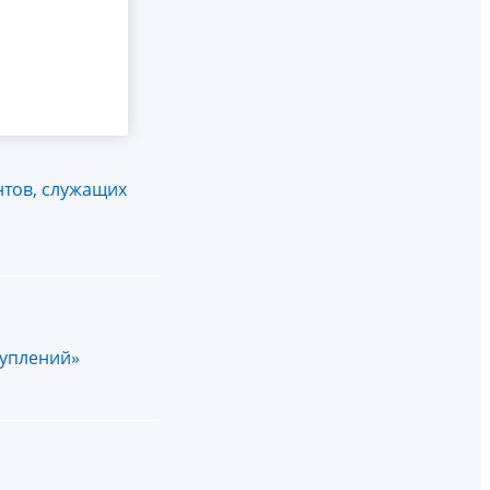
нтов, служащих
туплений»