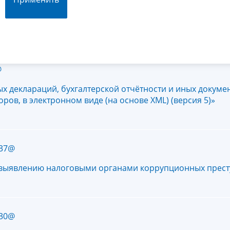
@
х деклараций, бухгалтерской отчётности и иных докуме
ров, в электронном виде (на основе XML) (версия 5)»
737@
 выявлению налоговыми органами коррупционных прес
730@