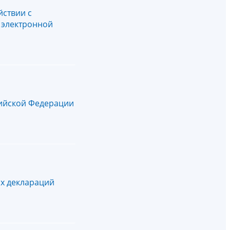
ствии с
 электронной
сийской Федерации
ых деклараций