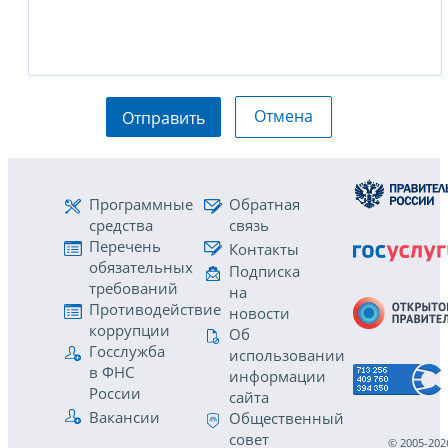
Отмена
Отправить
Программные
Обратная
средства
связь
Перечень
Контакты
обязательных
Подписка
требований
на
Противодействие
новости
коррупции
Об
Госслужба
использовании
в ФНС
информации
России
сайта
Вакансии
Общественный
совет
© 2005-202