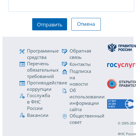
Отмена
Отправить
Программные
Обратная
средства
связь
Перечень
Контакты
обязательных
Подписка
требований
на
Противодействие
новости
коррупции
Об
Госслужба
использовании
в ФНС
информации
России
сайта
Вакансии
Общественный
совет
© 2005-202
ФНС Росси