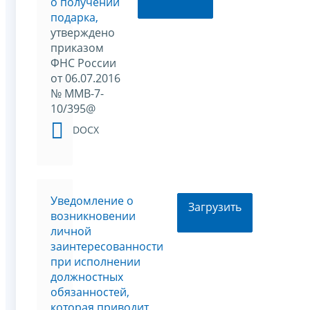
о получении
подарка,
утверждено
приказом
ФНС России
от 06.07.2016
№ ММВ-7-
10/395@
DOCX
Уведомление о
Загрузить
возникновении
личной
заинтересованности
при исполнении
должностных
обязанностей,
которая приводит