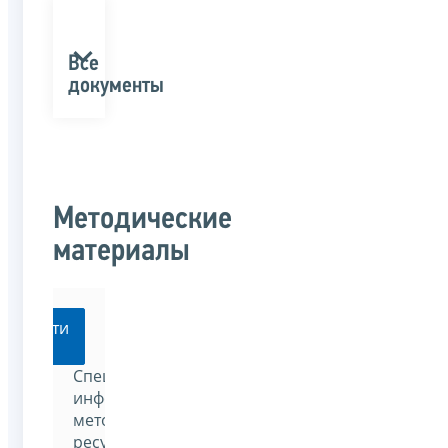
Все
документы
Методические
материалы
Перейти
Специализированный
информационно-
методический
ресурс