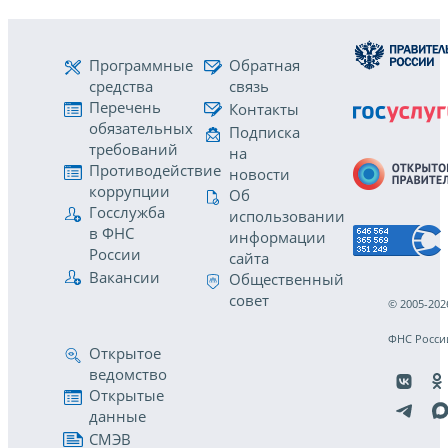
Программные
Обратная
средства
связь
Перечень
Контакты
обязательных
Подписка
требований
на
Противодействие
новости
коррупции
Об
Госслужба
использовании
в ФНС
информации
России
сайта
Вакансии
Общественный
совет
© 2005-202
ФНС Росси
Открытое
ведомство
Открытые
данные
СМЭВ