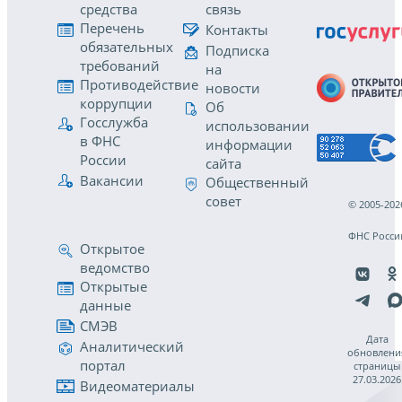
средства
связь
Перечень
Контакты
обязательных
Подписка
требований
на
Противодействие
новости
коррупции
Об
Госслужба
использовании
в ФНС
информации
России
сайта
Вакансии
Общественный
совет
© 2005-202
ФНС Росси
Открытое
ведомство
Открытые
данные
СМЭВ
Дата
Аналитический
обновлени
портал
страницы
27.03.2026
Видеоматериалы