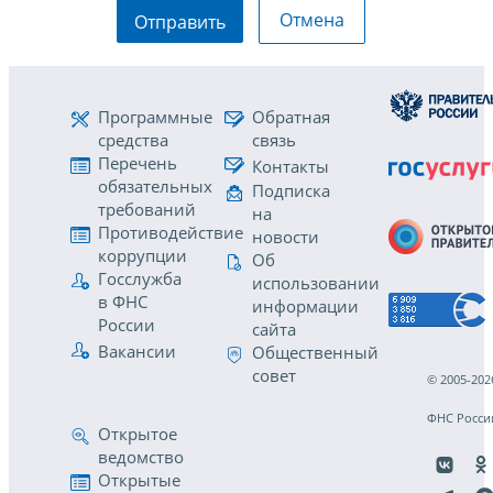
Отмена
Отправить
Программные
Обратная
средства
связь
Перечень
Контакты
обязательных
Подписка
требований
на
Противодействие
новости
коррупции
Об
Госслужба
использовании
в ФНС
информации
России
сайта
Вакансии
Общественный
совет
© 2005-202
ФНС Росси
Открытое
ведомство
Открытые