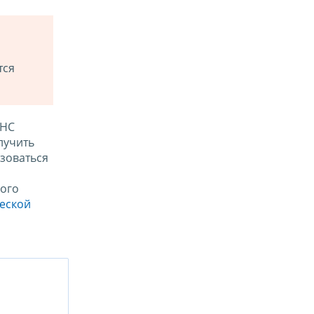
тся
ФНС
лучить
зоваться
ого
ческой