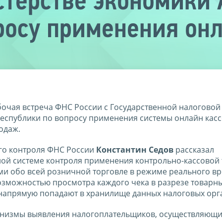
стерстве экономики
росу применения он
бочая встреча ФНС России с Государственной налоговой
еспублики по вопросу применения системы онлайн кас
одаж.
го контроля ФНС России
Константин Седов
рассказал
ой системе контроля применения контрольно-кассовой 
и обо всей розничной торговле в режиме реального вр
возможностью просмотра каждого чека в разрезе товарн
 напрямую попадают в хранилище данных налоговых орг
анизмы выявления налогоплательщиков, осуществляющи