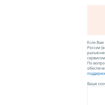
Если Вам
России (
разъясне
сервисо
По вопро
обеспече
поддержк
Ваше соо