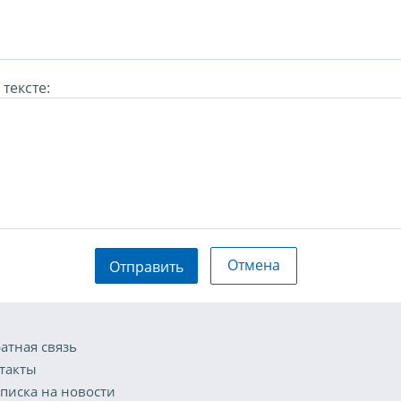
тексте:
Отмена
Отправить
атная связь
такты
писка на новости