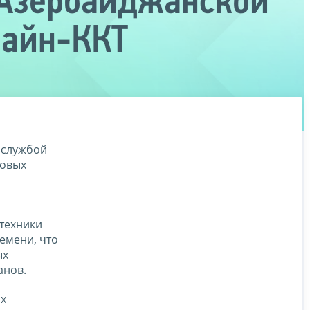
 Азербайджанской
лайн-ККТ
 службой
совых
техники
емени, что
ых
анов.
х