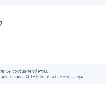
?
сли Вы сообщите об этом.
цию клавиш: Ctrl + Enter или нажмите
сюда
.