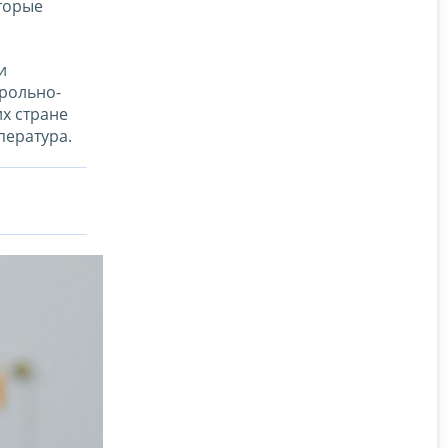
торые
и
рольно-
х стране
пература.