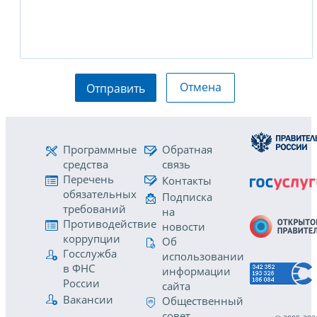
Отмена
Отправить
Программные
Обратная
средства
связь
Перечень
Контакты
обязательных
Подписка
требований
на
Противодействие
новости
коррупции
Об
Госслужба
использовании
в ФНС
информации
России
сайта
Вакансии
Общественный
совет