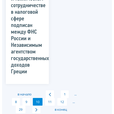
сотрудничестве
в налоговой
сфере
подписан
между ФНС
России и
Независимым
агентством
государственных
доходов
Греции
в начало
1
...
8
9
10
11
12
...
29
в конец