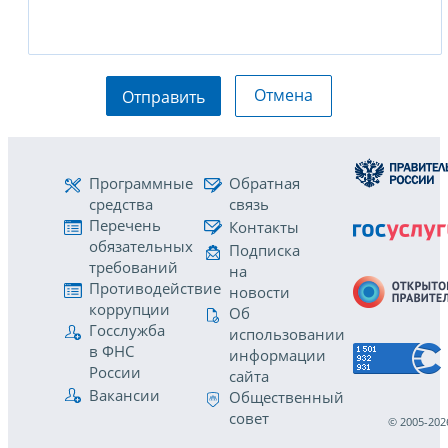
Отмена
Отправить
Программные
Обратная
средства
связь
Перечень
Контакты
обязательных
Подписка
требований
на
Противодействие
новости
коррупции
Об
Госслужба
использовании
в ФНС
информации
России
сайта
Вакансии
Общественный
совет
© 2005-202