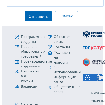
Отмена
Отправить
Программные
Обратная
средства
связь
Перечень
Контакты
обязательных
Подписка
требований
на
Противодействие
новости
коррупции
Об
Госслужба
использовании
в ФНС
информации
России
сайта
Вакансии
Общественный
совет
© 2005-202
ФНС Росси
Открытое